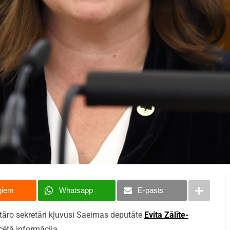
giem
Whatsapp
E-pasts
ntāro sekretāri kļuvusi Saeimas deputāte
Evita Zālīte-
cētā informācija.