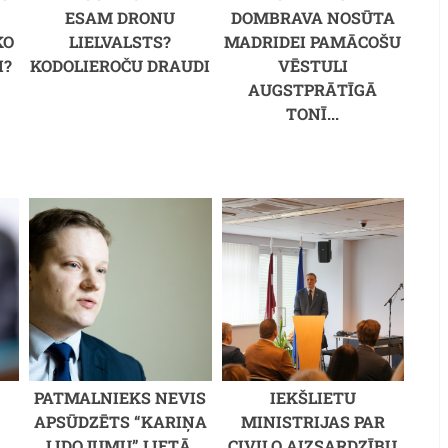
M
ESAM DRONU
DOMBRAVA NOSŪTA
KO
LIELVALSTS?
MADRIDEI PAMĀCOŠU
I?
KODOLIEROČU DRAUDI
VĒSTULI
AUGSTPRĀTĪGĀ
TONĪ...
PATMALNIEKS NEVIS
IEKŠLIETU
S
APSŪDZĒTS “KARIŅA
MINISTRIJAS PAR
LIDOJUMU” LIETĀ,
CIVILO AIZSARDZĪBU