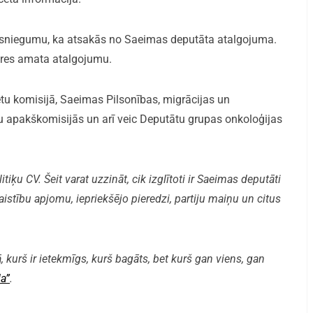
 iesniegumu, ka atsakās no Saeimas deputāta atalgojuma.
āres amata atalgojumu.
tu komisijā, Saeimas Pilsonības, migrācijas un
ju apakškomisijās un arī veic Deputātu grupas onkoloģijas
iķu CV. Šeit varat uzzināt, cik izglītoti ir Saeimas deputāti
aistību apjomu, iepriekšējo pieredzi, partiju maiņu un citus
, kurš ir ietekmīgs, kurš bagāts, bet kurš gan viens, gan
a”
.