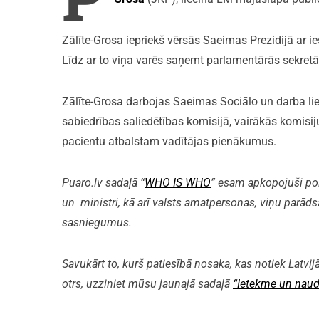
Zālīte-Grosa iepriekš vērsās Saeimas Prezidijā ar
Līdz ar to viņa varēs saņemt parlamentārās sekret
Zālīte-Grosa darbojas Saeimas Sociālo un darba lie
sabiedrības saliedētības komisijā, vairākās komisi
pacientu atbalstam vadītājas pienākumus.
Puaro.lv sadaļā “
WHO IS WHO
” esam apkopojuši polit
un ministri, kā arī valsts amatpersonas, viņu parāds
sasniegumus.
Savukārt to, kurš patiesībā nosaka, kas notiek Latvijā
otrs, uzziniet mūsu jaunajā sadaļā
“Ietekme un naud