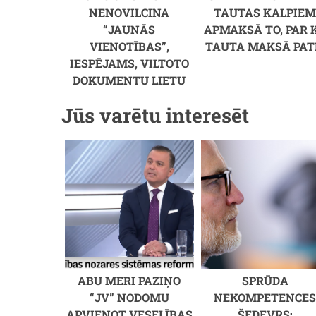
NENOVILCINA
TAUTAS KALPIE
“JAUNĀS
APMAKSĀ TO, PAR 
VIENOTĪBAS”,
TAUTA MAKSĀ PAT
IESPĒJAMS, VILTOTO
DOKUMENTU LIETU
Jūs varētu interesēt
ABU MERI PAZIŅO
SPRŪDA
“JV” NODOMU
NEKOMPETENCE
APVIENOT VESELĪBAS
ŠEDEVRS: