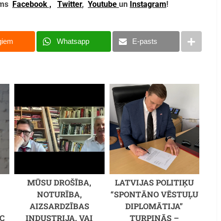
mums
Facebook ,
Twitter
,
Youtube
un
Instagram
!
giem
Whatsapp
E-pasts
MŪSU DROŠĪBA,
LATVIJAS POLITIĶU
NOTURĪBA,
“SPONTĀNO VĒSTUĻU
AIZSARDZĪBAS
DIPLOMĀTIJA”
C
INDUSTRIJA. VAI
TURPINĀS –