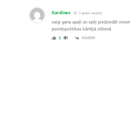
Gardīnes
5 gadus atpakaļ
vaigi gana apaļi un spēj piedziedāt visie
pseidopolitikas kārtējā cēlienā
Atbildēt
5