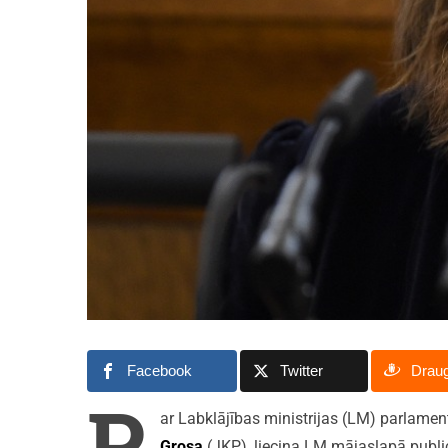
Facebook
Twitter
Drau
P
ar Labklājības ministrijas (LM) parlame
Grosa
(JKP), liecina LM mājaslapā publi