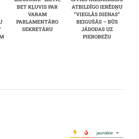
BET KĻUVIS PAR
ATBILDĪGO IERĒDŅU
VARAM
“VIEGLĀS DIENAS”
U
PARLAMENTĀRO
BEIGUŠĀS – BŪS
T
SEKRETĀRU
JĀDODAS UZ
ĒM
PIEROBEŽU
jaunākie