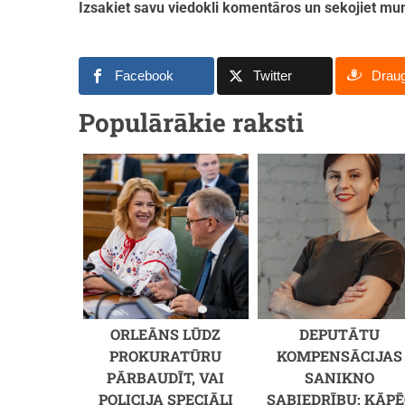
Izsakiet savu viedokli komentāros un sekojiet 
Facebook
Twitter
Drau
Populārākie raksti
ORLEĀNS LŪDZ
DEPUTĀTU
PROKURATŪRU
KOMPENSĀCIJAS
PĀRBAUDĪT, VAI
SANIKNO
POLICIJA SPECIĀLI
SABIEDRĪBU: KĀPĒ