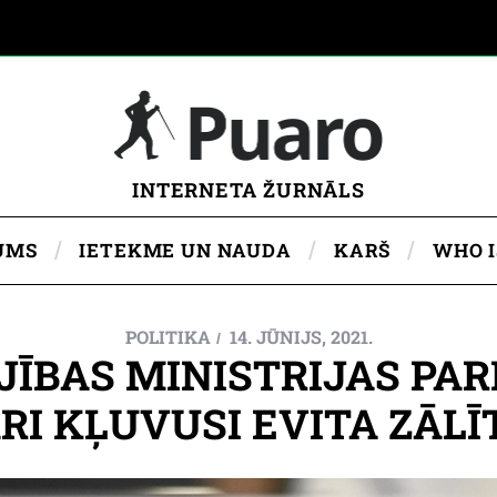
INTERNETA ŽURNĀLS
UMS
IETEKME UN NAUDA
KARŠ
WHO 
POLITIKA
14. JŪNIJS, 2021.
JĪBAS MINISTRIJAS P
RI KĻUVUSI EVITA ZĀLĪ