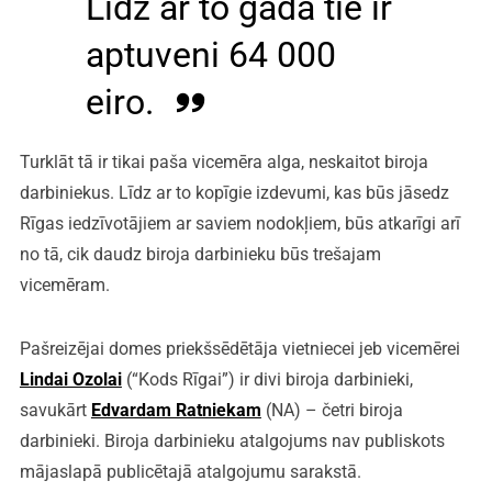
Līdz ar to gadā tie ir
aptuveni 64 000
eiro.
Turklāt tā ir tikai paša vicemēra alga, neskaitot biroja
darbiniekus. Līdz ar to kopīgie izdevumi, kas būs jāsedz
Rīgas iedzīvotājiem ar saviem nodokļiem, būs atkarīgi arī
no tā, cik daudz biroja darbinieku būs trešajam
vicemēram.
Pašreizējai domes priekšsēdētāja vietniecei jeb vicemērei
Lindai Ozolai
(“Kods Rīgai”) ir divi biroja darbinieki,
savukārt
Edvardam Ratniekam
(NA) – četri biroja
darbinieki. Biroja darbinieku atalgojums nav publiskots
mājaslapā publicētajā atalgojumu sarakstā.