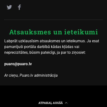
Atsauksmes un ieteikumi
Labprāt uzklausīsim atsauksmes un ieteikumus. Ja esat
pamanījuši portāla darbībā kādas kļūdas vai
neprecizitātes, būsim pateicīgi, ja par to ziņosiet:
puaro@puaro.lv
Ar cieņu, Puaro.lv administrācija
ATPAKAĻ AUGŠĀ