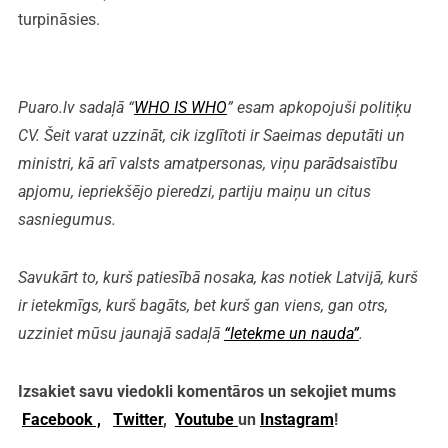
turpināsies.
Puaro.lv sadaļā “
WHO IS WHO
” esam apkopojuši politiķu
CV. Šeit varat uzzināt, cik izglītoti ir Saeimas deputāti un
ministri, kā arī valsts amatpersonas, viņu parādsaistību
apjomu, iepriekšējo pieredzi, partiju maiņu un citus
sasniegumus.
Savukārt to, kurš patiesībā nosaka, kas notiek Latvijā, kurš
ir ietekmīgs, kurš bagāts, bet kurš gan viens, gan otrs,
uzziniet mūsu jaunajā sadaļā
“Ietekme un nauda”
.
Izsakiet savu viedokli komentāros un sekojiet mums
Facebook ,
Twitter
,
Youtube
un
Instagram
!