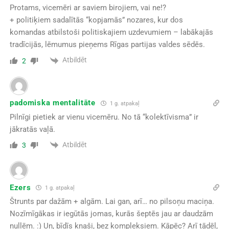
Protams, vicemēri ar saviem birojiem, vai ne!?
+ politiķiem sadalītās “kopjamās” nozares, kur dos
komandas atbilstoši politiskajiem uzdevumiem – labākajās
tradīcijās, lēmumus pieņems Rīgas partijas valdes sēdēs.
Atbildēt
2
padomiska mentalitāte
1 g. atpakaļ
Pilnīgi pietiek ar vienu vicemēru. No tā “kolektīvisma” ir
jākratās vaļā.
Atbildēt
3
Ezers
1 g. atpakaļ
Štrunts par dažām + algām. Lai gan, arī… no pilsoņu maciņa.
Nozīmīgākas ir iegūtās jomas, kurās šeptēs jau ar daudzām
nullēm. :) Un, bīdīs knaši, bez kompleksiem. Kāpēc? Arī tādēļ,