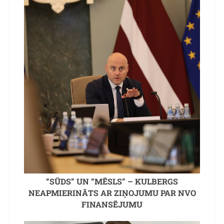
“SŪDS” UN “MĒSLS” – KULBERGS
NEAPMIERINĀTS AR ZIŅOJUMU PAR NVO
FINANSĒJUMU