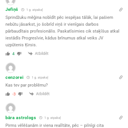
Jefiņš
1 g. atpakaļ
Sprindžuku mēģina nobīdīt pēc iespējas tālāk, lai pašiem
nebūtu jāsarkst, jo šobrīd viņš ir vienīgais darbos
pārbaudītais profesionālis. Paskatīsimies cik staķīšus atkal
iestādīs Progresīvie, kādus brīnumus atkal veiks JV
uzpūtenis Ķirsis.
Atbildēt
4
cenzorei
1 g. atpakaļ
Kas tev par problēmu?
Atbildēt
-3
bāra astrologs
1 g. atpakaļ
Pirms vēlēšanām ir viena realītāte, pēc – pilnīgi cita