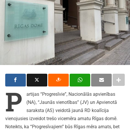
P
artijas “Progresīvie”, Nacionālās apvienības
(NA), “Jaunās vienotības” (JV) un Apvienotā
saraksta (AS) veidotā jaunā RD koalīcija
vienojusies izveidot trešo vicemēra amatu Rīgas domē.
Noteikts, ka “Progresīvajiem” būs Rīgas mēra amats, bet