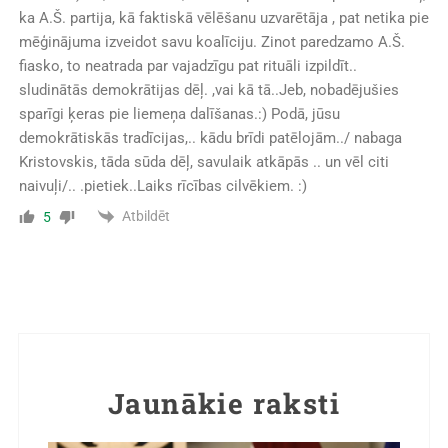
ka A.Š. partija, kā faktiskā vēlēšanu uzvarētāja , pat netika pie
mēģinājuma izveidot savu koalīciju. Zinot paredzamo A.Š.
fiasko, to neatrada par vajadzīgu pat rituāli izpildīt..
sludinātās demokrātijas dēļ. ,vai kā tā..Jeb, nobadējušies
sparīgi ķeras pie liemeņa dalīšanas.:) Podā, jūsu
demokrātiskās tradīcijas,.. kādu brīdi patēlojām../ nabaga
Kristovskis, tāda sūda dēļ, savulaik atkāpās .. un vēl citi
naivuļi/.. .pietiek..Laiks rīcības cilvēkiem. :)
Atbildēt
5
Jaunākie raksti