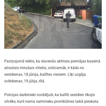
Paziņojumā teikts, ka slavenās aktrises piemājas baseinā
atrastais mirušais vīrietis, visticamāk, ir kāds no
sestdienas, 18.jūnija, ballītes viesiem. Līķi uzgāja
svētdienas, 19.jūlija, rītā.
Policijas darbinieki norādījuši, ka ballīti sestdien rīkojis
cilvēks, kurš nama saimnieku prombūtnes laikā pieskata