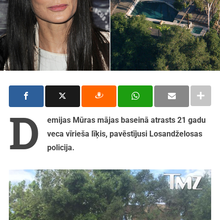
D
emijas Mūras mājas baseinā atrasts 21 gadu
veca vīrieša līķis, pavēstījusi Losandželosas
policija.