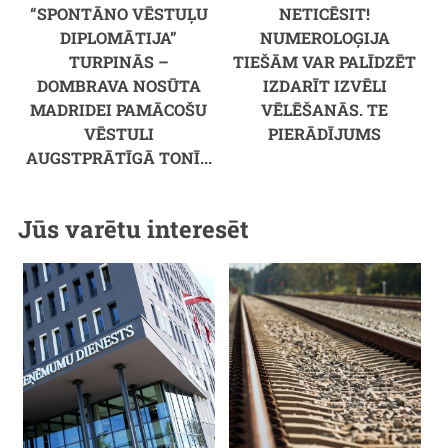
“SPONTĀNO VĒSTUĻU
NETICĒSIT!
DIPLOMĀTIJA”
NUMEROLOĢIJA
TURPINĀS –
TIEŠĀM VAR PALĪDZĒT
DOMBRAVA NOSŪTA
IZDARĪT IZVĒLI
MADRIDEI PAMĀCOŠU
VĒLĒŠANĀS. TE
VĒSTULI
PIERĀDĪJUMS
AUGSTPRĀTĪGĀ TONĪ...
Jūs varētu interesēt