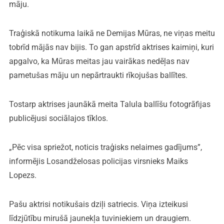
māju.
Traģiskā notikuma laikā ne Demijas Mūras, ne viņas meitu
tobrīd mājās nav bijis. To gan apstrīd aktrises kaimiņi, kuri
apgalvo, ka Mūras meitas jau vairākas nedēļas nav
pametušas māju un nepārtraukti rīkojušas ballītes.
Tostarp aktrises jaunākā meita Talula ballīšu fotogrāfijas
publicējusi sociālajos tīklos.
„Pēc visa spriežot, noticis traģisks nelaimes gadījums”,
informējis Losandželosas policijas virsnieks Maiks
Lopezs.
Pašu aktrisi notikušais dziļi satriecis. Viņa izteikusi
līdzjūtību mirušā jaunekļa tuviniekiem un draugiem.