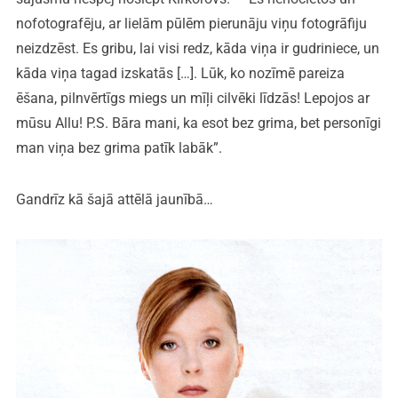
nofotografēju, ar lielām pūlēm pierunāju viņu fotogrāfiju
neizdzēst. Es gribu, lai visi redz, kāda viņa ir gudriniece, un
kāda viņa tagad izskatās […]. Lūk, ko nozīmē pareiza
ēšana, pilnvērtīgs miegs un mīļi cilvēki līdzās! Lepojos ar
mūsu Allu! P.S. Bāra mani, ka esot bez grima, bet personīgi
man viņa bez grima patīk labāk”.
Gandrīz kā šajā attēlā jaunībā…