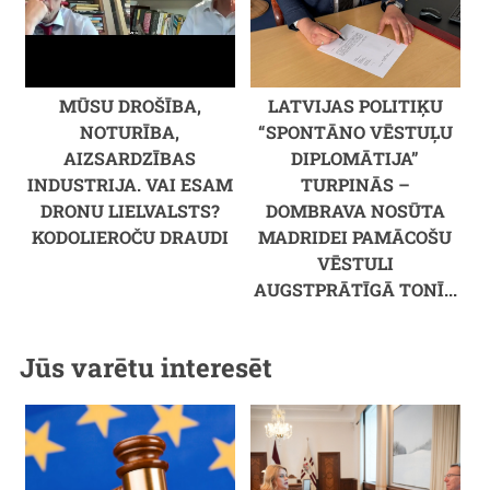
MŪSU DROŠĪBA,
LATVIJAS POLITIĶU
NOTURĪBA,
“SPONTĀNO VĒSTUĻU
AIZSARDZĪBAS
DIPLOMĀTIJA”
INDUSTRIJA. VAI ESAM
TURPINĀS –
DRONU LIELVALSTS?
DOMBRAVA NOSŪTA
KODOLIEROČU DRAUDI
MADRIDEI PAMĀCOŠU
VĒSTULI
AUGSTPRĀTĪGĀ TONĪ...
Jūs varētu interesēt