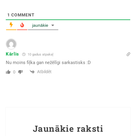
1
COMMENT
jaunākie
Kārlis
10 gadus atpakaļ
Nu moins fiļka gan nežēlīgi sarkastisks :D
Atbildēt
0
Jaunākie raksti