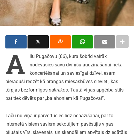
A
llu Pugačovu (66), kura šobrīd vairāk
nodevusies savu dvīnīšu audzināšanai nekā
koncertēšanai un saviesīgai dzīvei, esam
pieraduši redzēt kā brangas miesasbūves sievieti, kas
tērpjas bezformīgos
paltrakos
. Tautā viņas apģērba stils
pat tiek dēvēts par „balahoniem kā Pugačovai”.
Taču nu viņa ir pārvērtusies līdz nepazīšanai, par to
internetā visiem saviem sekotājiem pavēstījis viņas
bijušais vīrs, slavenais un skandāliem apvītais dziedātājs