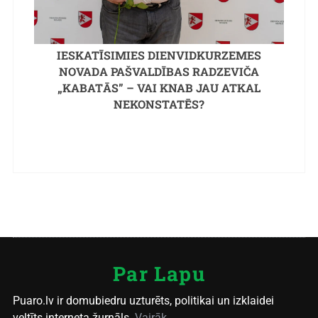
IESKATĪSIMIES DIENVIDKURZEMES
NOVADA PAŠVALDĪBAS RADZEVIČA
„KABATĀS” – VAI KNAB JAU ATKAL
NEKONSTATĒS?
Par Lapu
Puaro.lv ir domubiedru uzturēts, politikai un izklaidei
veltīts interneta žurnāls.
Vairāk...