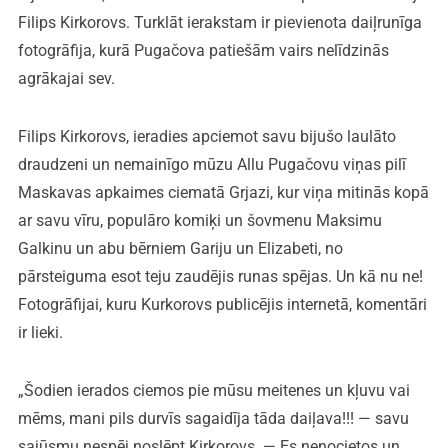
Filips Kirkorovs. Turklāt ierakstam ir pievienota daiļrunīga
fotogrāfija, kurā Pugačova patiešām vairs nelīdzinās
agrākajai sev.
Filips Kirkorovs, ieradies apciemot savu bijušo laulāto
draudzeni un nemainīgo mūzu Allu Pugačovu viņas pilī
Maskavas apkaimes ciematā Grjazi, kur viņa mitinās kopā
ar savu vīru, populāro komiķi un šovmenu Maksimu
Galkinu un abu bērniem Gariju un Elizabeti, no
pārsteiguma esot teju zaudējis runas spējas. Un kā nu ne!
Fotogrāfijai, kuru Kurkorovs publicējis internetā, komentāri
ir lieki.
„Šodien ierados ciemos pie mūsu meitenes un kļuvu vai
mēms, mani pils durvīs sagaidīja tāda daiļava!!! — savu
sajūsmu nespēj noslēpt Kirkorovs. — Es nenocietos un