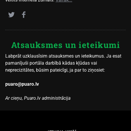
Atsauksmes un ieteikumi
Labprāt uzklausīsim atsauksmes un ieteikumus. Ja esat
pamanījuši portāla darbībā kādas kļūdas vai
neprecizitātes, būsim pateicīgi, ja par to ziņosiet:
puaro@puaro.lv
Ar cieņu, Puaro.lv administrācija