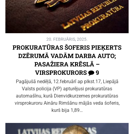
20. FEBRUĀRIS, 2025.
PROKURATŪRAS ŠOFERIS PIEĶERTS
DZĒRUMĀ VADĀM DARBA AUTO;
PASAŽIERA KRĒSLĀ –
VIRSPROKURORS
9
Pagājušā nedēļā, 12.februārī ap plkst.17, Liepājā
Valsts policija (VP) apturējusi prokuratūras
automašīnu, kurā Dienvidkurzemes prokuratūras
virsprokuroru Aināru Rimšānu mājās veda šoferis,
kurš bija 1,89…