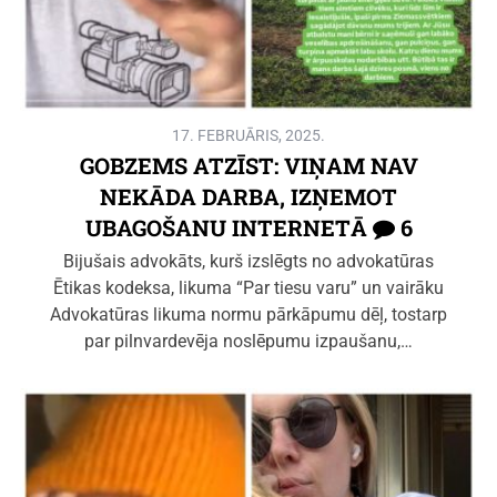
17. FEBRUĀRIS, 2025.
GOBZEMS ATZĪST: VIŅAM NAV
NEKĀDA DARBA, IZŅEMOT
UBAGOŠANU INTERNETĀ
6
Bijušais advokāts, kurš izslēgts no advokatūras
Ētikas kodeksa, likuma “Par tiesu varu” un vairāku
Advokatūras likuma normu pārkāpumu dēļ, tostarp
par pilnvardevēja noslēpumu izpaušanu,…