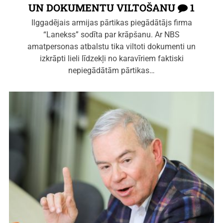
UN DOKUMENTU VILTOŠANU
1
Ilggadējais armijas pārtikas piegādātājs firma
“Lanekss” sodīta par krāpšanu. Ar NBS
amatpersonas atbalstu tika viltoti dokumenti un
izkrāpti lieli līdzekļi no karavīriem faktiski
nepiegādātām pārtikas…