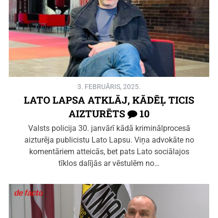
3. FEBRUĀRIS, 2025.
LATO LAPSA ATKLĀJ, KĀDĒĻ TICIS
AIZTURĒTS
10
Valsts policija 30. janvārī kādā kriminālprocesā
aizturēja publicistu Lato Lapsu. Viņa advokāte no
komentāriem atteicās, bet pats Lato sociālajos
tīklos dalījās ar vēstulēm no…