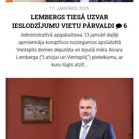
17. JANVĀRIS, 2025.
LEMBERGS TIESĀ UZVAR
IESLODZĪJUMU VIETU PĀRVALDI
6
Administratīvā apgabaltiesa 13.janvārī daļēji
apmierināja koruptīvos noziegumos apsūdzētā
Ventspils domes deputāta un bijušā mēra Aivara
Lemberga (“Latvijai un Ventspilij”) pieteikumu, ar
kuru lūgts atzīt…