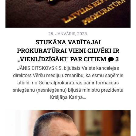
28. JANVĀRIS, 2025.
STUKĀNA VADĪTAJAI
PROKURATŪRAI VIENI CILVĒKI IR
„VIENLĪDZĪGĀKI” PAR CITIEM
3
JĀNIS CITSKOVSKIS, bijušais Valsts kancelejas
direktors Vēršu mediju uzmanību, ka esmu saņēmis
atbildi no Ģenerālprokuratūras par informācijas
sniegšanu (nesniegšanu) bijušā ministru prezidenta
Krišjāņa Kariņa…