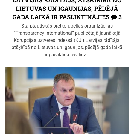
LATVIJAS RĀDĪTĀJS, ATŠĶIRĪBĀ NO
LIETUVAS UN IGAUNIJAS, PĒDĒJĀ
GADA LAIKĀ IR PASLIKTINĀJIES
3
Starptautiskās pretkorupcijas organizācijas
“Transparency International” publicētajā jaunākajā
Korupcijas uztveres indeksā (KUI) Latvijas rādītājs,
atšķirībā no Lietuvas un Igaunijas, pēdējā gada laikā
ir pasliktinājies, līdz…