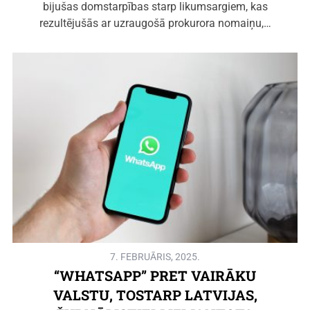
bijušas domstarpības starp likumsargiem, kas
rezultējušās ar uzraugošā prokurora nomaiņu,…
7. FEBRUĀRIS, 2025.
“WHATSAPP” PRET VAIRĀKU
VALSTU, TOSTARP LATVIJAS,