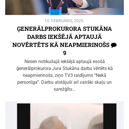
10. FEBRUĀRIS, 2025.
ĢENERĀLPROKURORA STUKĀNA
DARBS IEKŠĒJĀ APTAUJĀ
NOVĒRTĒTS KĀ NEAPMIERINOŠS
9
Nesen notikušajā iekšējā aptaujā esošā
ģenerālprokurora Jura Stukāna darbs vērtēts kā
neapmierinošs, ziņo TV3 raidījums “Nekā
personīga”. Darbu atstājuši arī vairāki skaļu un
sarežģītu…