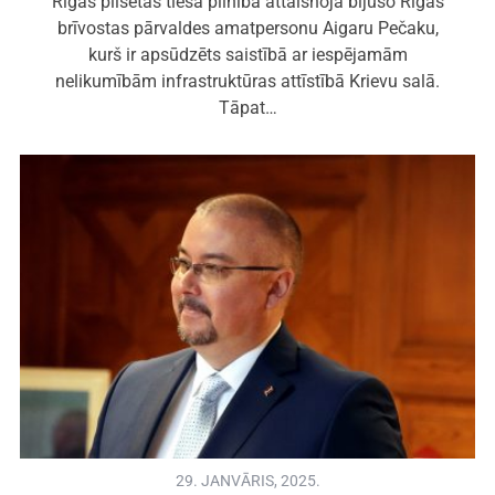
Rīgas pilsētas tiesa pilnībā attaisnoja bijušo Rīgas
brīvostas pārvaldes amatpersonu Aigaru Pečaku,
kurš ir apsūdzēts saistībā ar iespējamām
nelikumībām infrastruktūras attīstībā Krievu salā.
Tāpat…
29. JANVĀRIS, 2025.