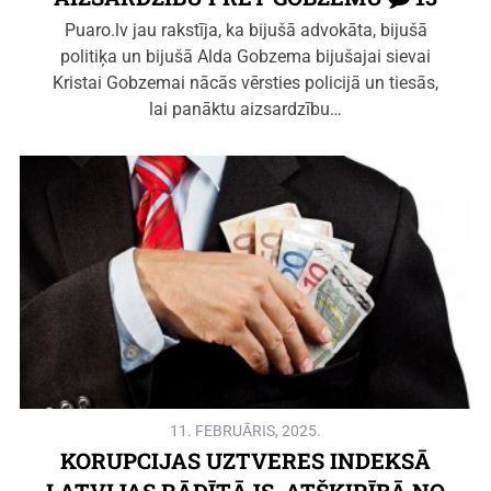
Puaro.lv jau rakstīja, ka bijušā advokāta, bijušā
politiķa un bijušā Alda Gobzema bijušajai sievai
Kristai Gobzemai nācās vērsties policijā un tiesās,
lai panāktu aizsardzību…
11. FEBRUĀRIS, 2025.
KORUPCIJAS UZTVERES INDEKSĀ