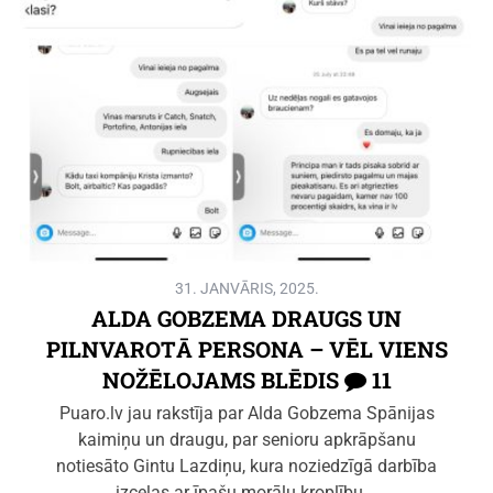
31. JANVĀRIS, 2025.
ALDA GOBZEMA DRAUGS UN
PILNVAROTĀ PERSONA – VĒL VIENS
NOŽĒLOJAMS BLĒDIS
11
Puaro.lv jau rakstīja par Alda Gobzema Spānijas
kaimiņu un draugu, par senioru apkrāpšanu
notiesāto Gintu Lazdiņu, kura noziedzīgā darbība
izceļas ar īpašu morālu kroplību,…