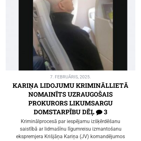
7. FEBRUĀRIS, 2025.
KARIŅA LIDOJUMU KRIMINĀLLIETĀ
NOMAINĪTS UZRAUGOŠAIS
PROKURORS LIKUMSARGU
DOMSTARPĪBU DĒĻ
3
Kriminālprocesā par iespējamu izšķērdēšanu
saistībā ar lidmašīnu līgumreisu izmantošanu
ekspremjera Krišjāņa Kariņa (JV) komandējumos