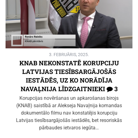
3. FEBRUĀRIS, 2025.
KNAB NEKONSTATĒ KORUPCIJU
LATVIJAS TIESĪBSARGĀJOŠĀS
IESTĀDĒS, UZ KO NORĀDĪJA
NAVAĻNIJA LĪDZGAITNIEKI
3
Korupcijas novēršanas un apkarošanas birojs
(KNAB) saistībā ar Alekseja Navaļnija komandas
dokumentālo filmu nav konstatējis korupciju
Latvijas tiesībsargājošās iestādēs, bet resoriskās
pārbaudes ietvaros iegūta…