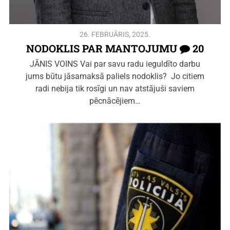
26. FEBRUĀRIS, 2025.
NODOKLIS PAR MANTOJUMU
20
JĀNIS VOINS Vai par savu radu ieguldīto darbu
jums būtu jāsamaksā paliels nodoklis? Jo citiem
radi nebija tik rosīgi un nav atstājuši saviem
pēcnācējiem…