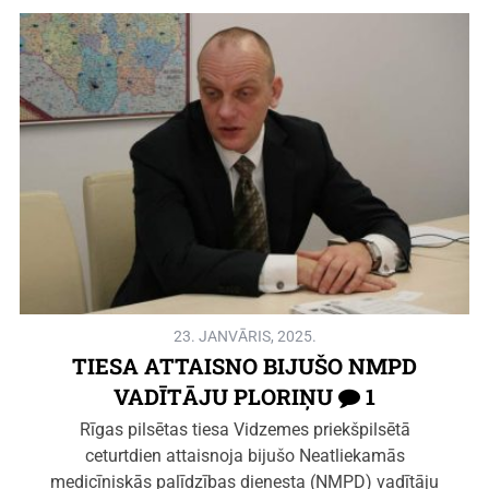
23. JANVĀRIS, 2025.
TIESA ATTAISNO BIJUŠO NMPD
VADĪTĀJU PLORIŅU
1
Rīgas pilsētas tiesa Vidzemes priekšpilsētā
ceturtdien attaisnoja bijušo Neatliekamās
medicīniskās palīdzības dienesta (NMPD) vadītāju