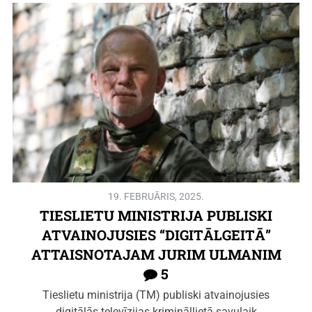
19. FEBRUĀRIS, 2025.
TIESLIETU MINISTRIJA PUBLISKI
ATVAINOJUSIES “DIGITĀLGEITĀ”
ATTAISNOTAJAM JURIM ULMANIM
5
Tieslietu ministrija (TM) publiski atvainojusies
digitālās televīzijas krimināllietā savulaik