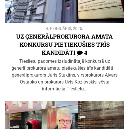
4. FEBRUĀRIS, 2025.
UZ ĢENERĀLPROKURORA AMATA
KONKURSU PIETIEKUŠIES TRĪS
KANDIDĀTI
4
Tieslietu padomes izsludinātajā konkursā uz
ģenerālprokurora amatu pietiekušies trīs kandidāti –
ģenerālprokurors Juris Stukāns, virsprokurors Aivars
Ostapko un prokurors Uvis Kozlovskis, vēsta
informācija Tieslietu…