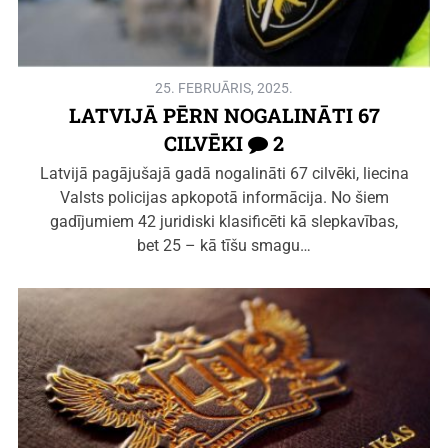
25. FEBRUĀRIS, 2025.
LATVIJĀ PĒRN NOGALINĀTI 67
CILVĒKI
2
Latvijā pagājušajā gadā nogalināti 67 cilvēki, liecina
Valsts policijas apkopotā informācija. No šiem
gadījumiem 42 juridiski klasificēti kā slepkavības,
bet 25 – kā tīšu smagu…