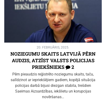
20. FEBRUĀRIS, 2025.
NOZIEGUMU SKAITS LATVIJĀ PĒRN
AUDZIS, ATZĪST VALSTS POLICIJAS
PRIEKŠNIEKS
2
Pērn pieaudzis reģistrēto noziegumu skaits, taču,
salīdzinot ar iepriekšējiem gadiem, kopējā situācija
policijas darbā bijusi diezgan stabila, trešdien
Saeimas Aizsardzības, iekšlietu un korupcijas
novēršanas…