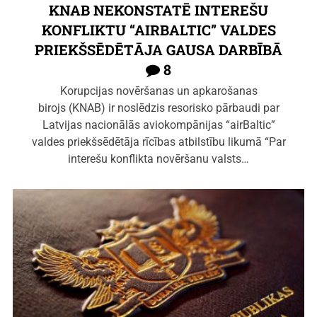
KNAB NEKONSTATĒ INTEREŠU
KONFLIKTU “AIRBALTIC” VALDES
PRIEKŠSĒDĒTĀJA GAUSA DARBĪBĀ
8
Korupcijas novēršanas un apkarošanas
birojs (KNAB) ir noslēdzis resorisko pārbaudi par
Latvijas nacionālās aviokompānijas “airBaltic”
valdes priekšsēdētāja rīcības atbilstību likumā “Par
interešu konflikta novēršanu valsts…