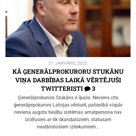
27. JANVĀRIS, 2025.
KĀ ĢENERĀLPROKURORU STUKĀNU
VIŅA DARBĪBAS LAIKĀ VĒRTĒJUŠI
TWITTERISTI
3
Ģenerālprokurors Stukāns ir īpašs. Neviens cits
ģenerāprpokurors Latvijas vēsturē, patiesībā vispār
neviena augsta tiesību sistēmas amatpersona nav
izcēlusies ar tik skandaloziem, statusam
neatbilstošiem izteikumiem…