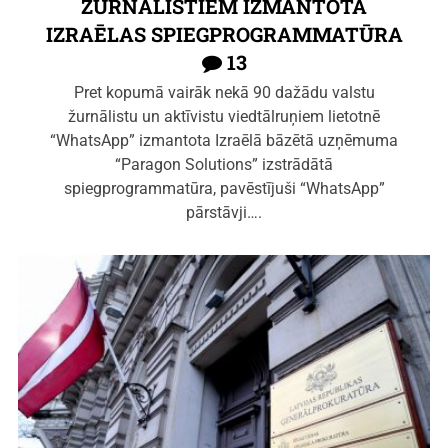
ŽURNĀLISTIEM IZMANTOTA
IZRAĒLAS SPIEGPROGRAMMATŪRA
13
Pret kopumā vairāk nekā 90 dažādu valstu
žurnālistu un aktīvistu viedtālruņiem lietotnē
“WhatsApp” izmantota Izraēlā bāzētā uzņēmuma
“Paragon Solutions” izstrādātā
spiegprogrammatūra, pavēstījuši “WhatsApp”
pārstāvji….