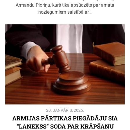
Armandu Ploriņu, kurš tika apsūdzēts par amata
noziegumiem saistībā ar…
20. JANVĀRIS, 2025.
ARMIJAS PĀRTIKAS PIEGĀDĀJU SIA
“LANEKSS” SODA PAR KRĀPŠANU