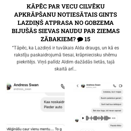
KĀPĒC PAR VECU CILVĒKU
APKRĀPŠANU NOTIESĀTAIS GINTS
LAZDIŅŠ ATPRASA NO GOBZEMA
BIJUŠĀS SIEVAS NAUDU PAR ZIEMAS
ZĀBAKIEM?
15
“Tāpēc, ka Lazdiņš ir tuvākais Alda draugs, un kā es
rakstīju paskaidrojumā tiesai, krāpniecisku shēmu
piekritējs. Viņš palīdz Aldim dažādās lietās, tajā
skaitā arī…