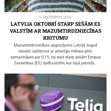
6. DECEMBRIS, 2024.
LATVIJA OKTOBRĪ STARP SEŠĀM ES
VALSTĪM AR MAZUMTIRDZNIECĪBAS
KRITUMU
Mazumtirdzniecības apgrozījums Latvijā šogad
oktobrī, salīdzinot ar attiecīgo mēnesi pērn,
samazinājies par 0,1%, tai esot starp sešām Eiropas
Savienības (ES) dalībvalstīm, kur šajā periodā…