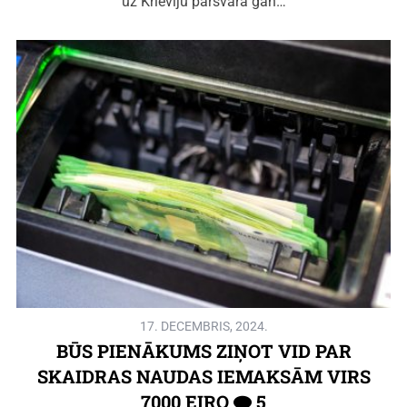
uz Krieviju pārsvarā gan…
17. DECEMBRIS, 2024.
BŪS PIENĀKUMS ZIŅOT VID PAR
SKAIDRAS NAUDAS IEMAKSĀM VIRS
7000 EIRO
5