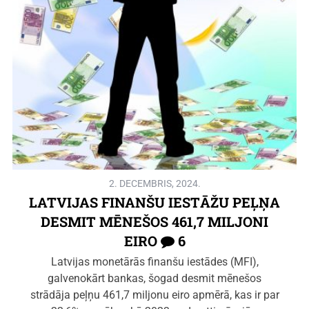
2. DECEMBRIS, 2024.
LATVIJAS FINANŠU IESTĀŽU PEĻŅA
DESMIT MĒNEŠOS 461,7 MILJONI
EIRO
6
Latvijas monetārās finanšu iestādes (MFI),
galvenokārt bankas, šogad desmit mēnešos
strādāja peļņu 461,7 miljonu eiro apmērā, kas ir par