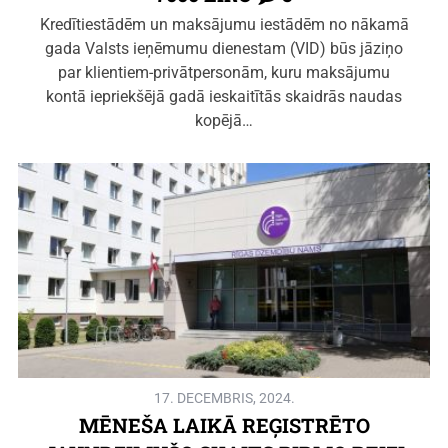
Kredītiestādēm un maksājumu iestādēm no nākamā
gada Valsts ieņēmumu dienestam (VID) būs jāziņo
par klientiem-privātpersonām, kuru maksājumu
kontā iepriekšējā gadā ieskaitītās skaidrās naudas
kopējā…
17. DECEMBRIS, 2024.
MĒNEŠA LAIKĀ REĢISTRĒTO