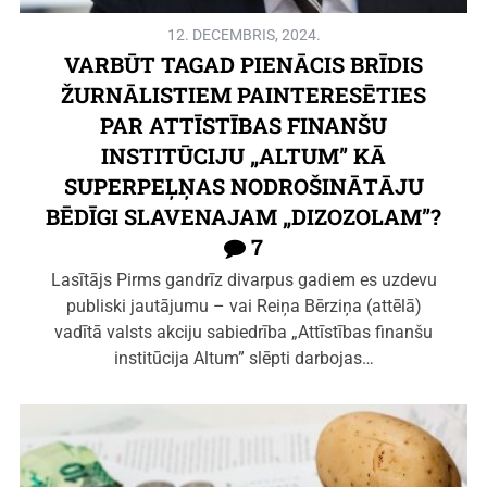
12. DECEMBRIS, 2024.
VARBŪT TAGAD PIENĀCIS BRĪDIS
ŽURNĀLISTIEM PAINTERESĒTIES
PAR ATTĪSTĪBAS FINANŠU
INSTITŪCIJU „ALTUM” KĀ
SUPERPEĻŅAS NODROŠINĀTĀJU
BĒDĪGI SLAVENAJAM „DIZOZOLAM”?
7
Lasītājs Pirms gandrīz divarpus gadiem es uzdevu
publiski jautājumu – vai Reiņa Bērziņa (attēlā)
vadītā valsts akciju sabiedrība „Attīstības finanšu
institūcija Altum” slēpti darbojas…