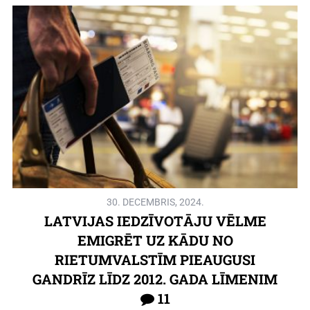
30. DECEMBRIS, 2024.
LATVIJAS IEDZĪVOTĀJU VĒLME
EMIGRĒT UZ KĀDU NO
RIETUMVALSTĪM PIEAUGUSI
GANDRĪZ LĪDZ 2012. GADA LĪMENIM
11