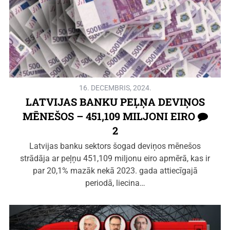
16. DECEMBRIS, 2024.
LATVIJAS BANKU PEĻŅA DEVIŅOS
MĒNEŠOS – 451,109 MILJONI EIRO
2
Latvijas banku sektors šogad deviņos mēnešos
strādāja ar peļņu 451,109 miljonu eiro apmērā, kas ir
par 20,1% mazāk nekā 2023. gada attiecīgajā
periodā, liecina…