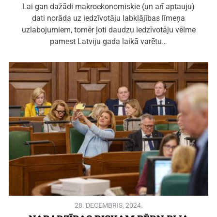
Lai gan dažādi makroekonomiskie (un arī aptauju)
dati norāda uz iedzīvotāju labklājības līmeņa
uzlabojumiem, tomēr ļoti daudzu iedzīvotāju vēlme
pamest Latviju gada laikā varētu…
28. DECEMBRIS, 2024.