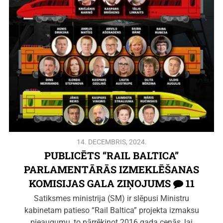
14. DECEMBRIS, 2024.
PUBLICĒTS “RAIL BALTICA”
PARLAMENTĀRĀS IZMEKLĒŠANAS
KOMISIJAS GALA ZIŅOJUMS
11
Satiksmes ministrija (SM) ir slēpusi Ministru
kabinetam patieso “Rail Baltica” projekta izmaksu
pieaugumu, to pārrēķinot 2016.gada cenās, lai