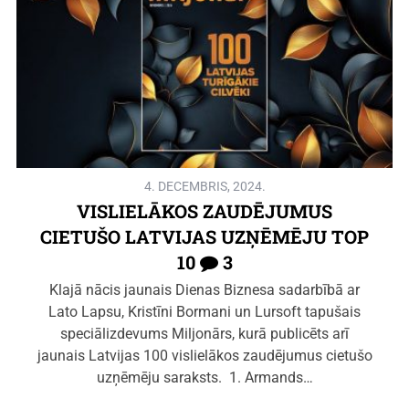
4. DECEMBRIS, 2024.
VISLIELĀKOS ZAUDĒJUMUS
CIETUŠO LATVIJAS UZŅĒMĒJU TOP
10
3
Klajā nācis jaunais Dienas Biznesa sadarbībā ar
Lato Lapsu, Kristīni Bormani un Lursoft tapušais
speciālizdevums Miljonārs, kurā publicēts arī
jaunais Latvijas 100 vislielākos zaudējumus cietušo
uzņēmēju saraksts. 1. Armands…