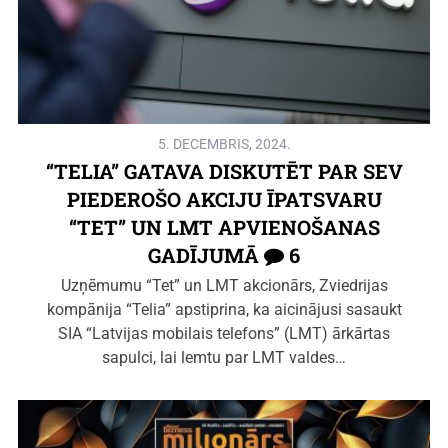
5. DECEMBRIS, 2024.
“TELIA” GATAVA DISKUTĒT PAR SEV
PIEDEROŠO AKCIJU ĪPATSVARU
“TET” UN LMT APVIENOŠANAS
GADĪJUMĀ
6
Uzņēmumu “Tet” un LMT akcionārs, Zviedrijas
kompānija “Telia” apstiprina, ka aicinājusi sasaukt
SIA “Latvijas mobilais telefons” (LMT) ārkārtas
sapulci, lai lemtu par LMT valdes…