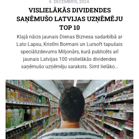
6. DECEMBRIS, 2024.
VISLIELĀKĀS DIVIDENDES
SAŅĒMUŠO LATVIJAS UZŅĒMĒJU
TOP 10
Klajā nācis jaunais Dienas Biznesa sadarbībā ar
Lato Lapsu, Kristīni Bormani un Lursoft tapušais
speciālizdevums Miljonārs, kurā publicēts arī
jaunais Latvijas 100 vislielākās dividendes
saņēmušo uzņēmēju saraksts. Simt lielāko…