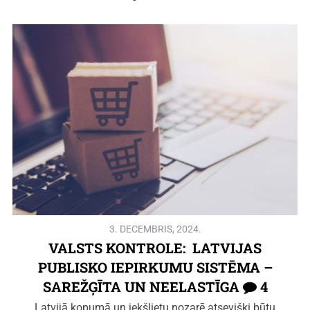
3. DECEMBRIS, 2024.
VALSTS KONTROLE: LATVIJAS
PUBLISKO IEPIRKUMU SISTĒMA –
SAREŽĢĪTA UN NEELASTĪGA
4
Latvijā kopumā un iekšlietu nozarē atsevišķi būtu