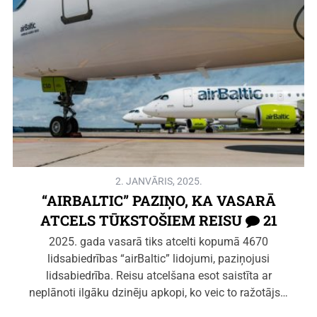
2. JANVĀRIS, 2025.
“AIRBALTIC” PAZIŅO, KA VASARĀ
ATCELS TŪKSTOŠIEM REISU
21
2025. gada vasarā tiks atcelti kopumā 4670
lidsabiedrības “airBaltic” lidojumi, paziņojusi
lidsabiedrība. Reisu atcelšana esot saistīta ar
neplānoti ilgāku dzinēju apkopi, ko veic to ražotājs…