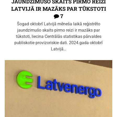
JAUNDZIMUŠO SKAITS PIRMO REIZI
LATVIJĀ IR MAZĀKS PAR TŪKSTOTI
7
Šogad oktobrī Latvijā mēneša laikā reģistrēto
jaundzimušo skaits pirmo reizi ir mazāks par
tūkstoti, liecina Centrālās statistikas pārvaldes
publiskotie provizoriskie dati. 2024.gada oktobrī
Latvijā…