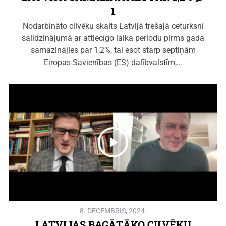
1
Nodarbināto cilvēku skaits Latvijā trešajā ceturksnī
salīdzinājumā ar attiecīgo laika periodu pirms gada
samazinājies par 1,2%, tai esot starp septiņām
Eiropas Savienības (ES) dalībvalstīm,…
8. DECEMBRIS, 2024.
LATVIJAS BAGĀTĀKO CILVĒKU