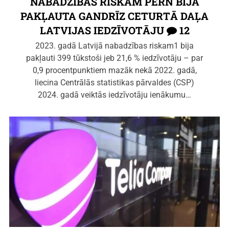
NABADZĪBAS RISKAM PĒRN BIJA
PAKĻAUTA GANDRĪZ CETURTĀ DAĻA
LATVIJAS IEDZĪVOTĀJU
12
2023. gadā Latvijā nabadzības riskam1 bija
pakļauti 399 tūkstoši jeb 21,6 % iedzīvotāju – par
0,9 procentpunktiem mazāk nekā 2022. gadā,
liecina Centrālās statistikas pārvaldes (CSP)
2024. gadā veiktās iedzīvotāju ienākumu…