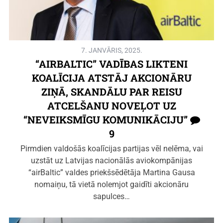
7. JANVĀRIS, 2025.
“AIRBALTIC” VADĪBAS LIKTENI
KOALĪCIJA ATSTĀJ AKCIONĀRU
ZIŅĀ, SKANDĀLU PAR REISU
ATCELŠANU NOVEĻOT UZ
“NEVEIKSMĪGU KOMUNIKĀCIJU”
9
Pirmdien valdošās koalīcijas partijas vēl nelēma, vai
uzstāt uz Latvijas nacionālās aviokompānijas
“airBaltic” valdes priekšsēdētāja Martina Gausa
nomaiņu, tā vietā nolemjot gaidīti akcionāru
sapulces…