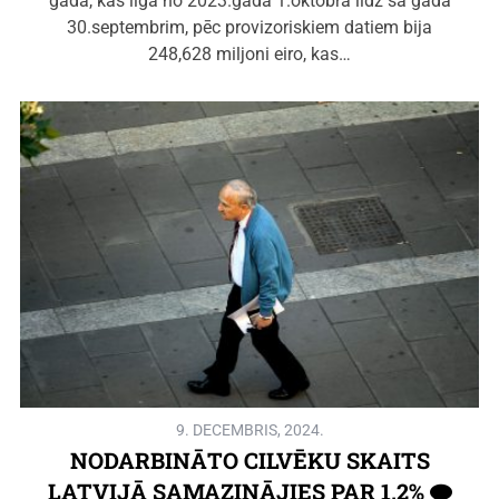
gadā, kas ilga no 2023.gada 1.oktobra līdz šā gada
30.septembrim, pēc provizoriskiem datiem bija
248,628 miljoni eiro, kas…
9. DECEMBRIS, 2024.
NODARBINĀTO CILVĒKU SKAITS
LATVIJĀ SAMAZINĀJIES PAR 1,2%