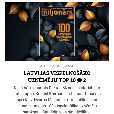
3. DECEMBRIS, 2024.
LATVIJAS VISPELNOŠĀKO
UZŅĒMĒJU TOP 10
2
Klajā nācis jaunais Dienas Biznesa sadarbībā ar
Lato Lapsu, Kristīni Bormani un Lursoft tapušais
speciālizdevums Miljonārs, kurā publicēts arī
jaunais Latvijas 100 vispelnošāko uzņēmēju
saraksts. Jāatgādina, ka simt lielāko…