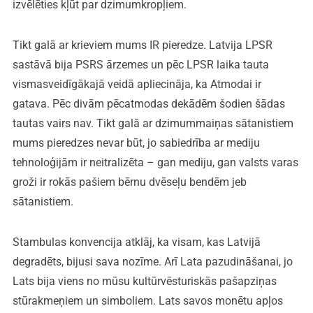
izvēlēties kļūt par dzimumkropļiem.
Tikt galā ar krieviem mums IR pieredze. Latvija LPSR
sastāvā bija PSRS ārzemes un pēc LPSR laika tauta
vismasveidīgākajā veidā apliecināja, ka Atmodai ir
gatava. Pēc divām pēcatmodas dekādēm šodien šādas
tautas vairs nav. Tikt galā ar dzimummaiņas sātanistiem
mums pieredzes nevar būt, jo sabiedrība ar mediju
tehnoloģijām ir neitralizēta – gan mediju, gan valsts varas
groži ir rokās pašiem bērnu dvēseļu bendēm jeb
sātanistiem.
Stambulas konvencija atklāj, ka visam, kas Latvijā
degradēts, bijusi sava nozīme. Arī Lata pazudināšanai, jo
Lats bija viens no mūsu kultūrvēsturiskās pašapziņas
stūrakmeņiem un simboliem. Lats savos monētu apļos