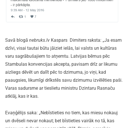
Savā blogā
nebruks.lv
Kaspars Dimiters raksta: „Ja esam
dzīvi, visai tautai būtu jāiziet ielās, lai valsts un kultūras
varu sagrābušajiem to atņemtu. Latvijas bērnus pēc
Stambulas konvencijas akcepta, pavisam drīz ar likumu
aizliegs dēvēt un dalīt pēc to dzimuma, jo viņi, kad
paaugsies, likumīgi drīkstēs savu dzimumu izvēlēties paši.
Varas sadursme ar tieslietu ministru Dzintaru Rasnaču
atklāj, kas ir kas.
Evaņģēlijs saka: „Nebīstieties no tiem, kas miesu nokauj
un dvēseli nevar nokaut; bet bīstieties vairāk no tā, kas