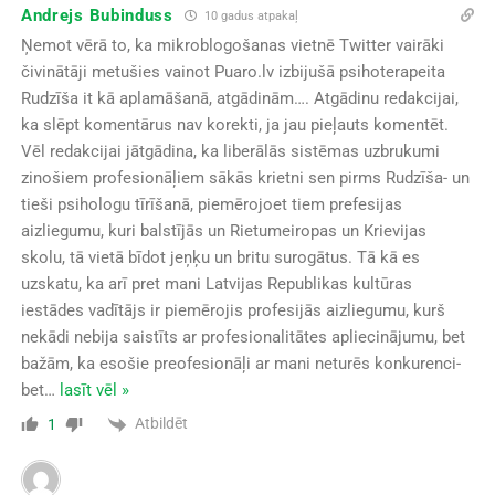
Andrejs Bubinduss
10 gadus atpakaļ
Ņemot vērā to, ka mikroblogošanas vietnē Twitter vairāki
čivinātāji metušies vainot Puaro.lv izbijušā psihoterapeita
Rudzīša it kā aplamāšanā, atgādinām…. Atgādinu redakcijai,
ka slēpt komentārus nav korekti, ja jau pieļauts komentēt.
Vēl redakcijai jātgādina, ka liberālās sistēmas uzbrukumi
zinošiem profesionāļiem sākās krietni sen pirms Rudzīša- un
tieši psihologu tīrīšanā, piemērojoet tiem prefesijas
aizliegumu, kuri balstījās un Rietumeiropas un Krievijas
skolu, tā vietā bīdot jeņķu un britu surogātus. Tā kā es
uzskatu, ka arī pret mani Latvijas Republikas kultūras
iestādes vadītājs ir piemērojis profesijās aizliegumu, kurš
nekādi nebija saistīts ar profesionalitātes apliecinājumu, bet
bažām, ka esošie preofesionāļi ar mani neturēs konkurenci-
bet
…
lasīt vēl »
Atbildēt
1