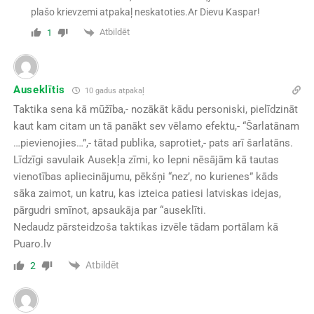
plašo krievzemi atpakaļ neskatoties.Ar Dievu Kaspar!
Atbildēt
1
Auseklītis
10 gadus atpakaļ
Taktika sena kā mūžība,- nozākāt kādu personiski, pielīdzināt
kaut kam citam un tā panākt sev vēlamo efektu,- “Šarlatānam
…pievienojies…”,- tātad publika, saprotiet,- pats arī šarlatāns.
Līdzīgi savulaik Ausekļa zīmi, ko lepni nēsājām kā tautas
vienotības apliecinājumu, pēkšņi “nez’, no kurienes” kāds
sāka zaimot, un katru, kas izteica patiesi latviskas idejas,
pārgudri smīnot, apsaukāja par “auseklīti.
Nedaudz pārsteidzoša taktikas izvēle tādam portālam kā
Puaro.lv
Atbildēt
2