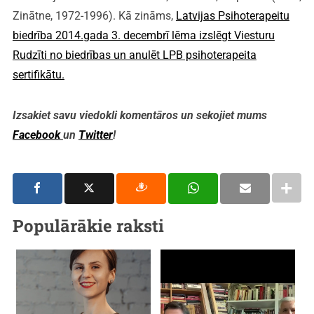
Zinātne, 1972-1996). Kā zināms,
Latvijas Psihoterapeitu
biedrība 2014.gada 3. decembrī lēma izslēgt Viesturu
Rudzīti no biedrības un anulēt LPB psihoterapeita
sertifikātu.
Izsakiet savu viedokli komentāros un sekojiet mums
Facebook
un
Twitter
!
Populārākie raksti