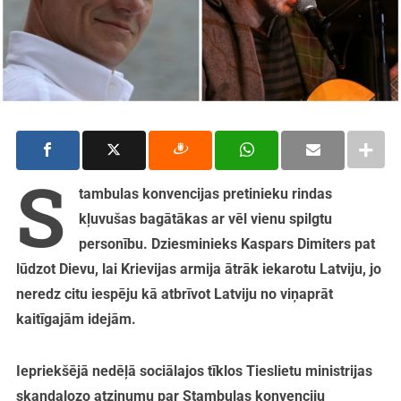
S
tambulas konvencijas pretinieku rindas
kļuvušas bagātākas ar vēl vienu spilgtu
personību. Dziesminieks Kaspars Dimiters pat
lūdzot Dievu, lai Krievijas armija ātrāk iekarotu Latviju, jo
neredz citu iespēju kā atbrīvot Latviju no viņaprāt
kaitīgajām idejām.
Iepriekšējā nedēļā sociālajos tīklos Tieslietu ministrijas
skandalozo atzinumu par Stambulas konvenciju