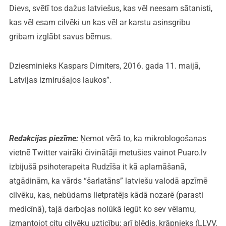
Dievs, svētī tos dažus latviešus, kas vēl neesam sātanisti,
kas vēl esam cilvēki un kas vēl ar karstu asinsgribu
gribam izglābt savus bērnus.
Dziesminieks Kaspars Dimiters, 2016. gada 11. maijā,
Latvijas izmirušajos laukos”.
Redakcijas piezīme:
Ņemot vērā to, ka mikroblogošanas
vietnē Twitter vairāki čivinātāji metušies vainot Puaro.lv
izbijušā psihoterapeita Rudzīša it kā aplamāšanā,
atgādinām, ka vārds “šarlatāns” latviešu valodā apzīmē
cilvēku, kas, nebūdams lietpratējs kādā nozarē (parasti
medicīnā), tajā darbojas nolūkā iegūt ko sev vēlamu,
izmantojot citu cilvēku uzticību; arī blēdis, krāpnieks (LLVV,