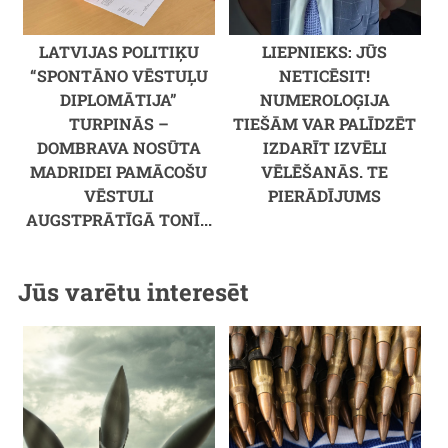
LATVIJAS POLITIĶU
LIEPNIEKS: JŪS
“SPONTĀNO VĒSTUĻU
NETICĒSIT!
DIPLOMĀTIJA”
NUMEROLOĢIJA
TURPINĀS –
TIEŠĀM VAR PALĪDZĒT
DOMBRAVA NOSŪTA
IZDARĪT IZVĒLI
MADRIDEI PAMĀCOŠU
VĒLĒŠANĀS. TE
VĒSTULI
PIERĀDĪJUMS
AUGSTPRĀTĪGĀ TONĪ...
Jūs varētu interesēt