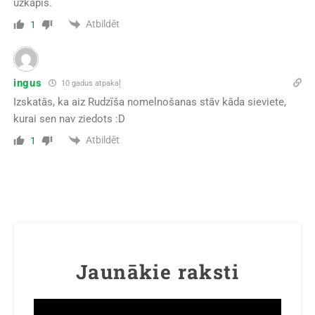
uzkāpis.
Atbildēt
1
ingus
10 gadus atpakaļ
Izskatās, ka aiz Rudzīša nomelnošanas stāv kāda sieviete,
kurai sen nav ziedots :D
Atbildēt
1
Jaunākie raksti