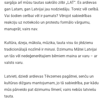
sargāja arī mūsu tautas sakrālo zilbi „LAT”. Es ardievas
gan Latam, gan Latvijai jau nodziedāju. Toreiz vēl cerībā.
Vai šodien cerībai vēl ir pamats? Vērojot sabiedrības
reakciju uz notiekošo un protestu formālo vārgumu,
manuprāt, vairs nav.
Kultūra, dzeja, māksla, mūzika, tauta visu šo jēdzienu
tradicionālajā nozīmē ir mirusi. Dzimumu Mātei Latvijai
un tās vēl nedeģenerētajiem bērniem maina ar varu – ar
valsts varu.
Latvieti, dziedi ardievas Tēvzemes pagātnei, senču un
kultūras dižgaru mantojumam, jo tā sabiedrība, par kādu
mūs pārveido pat dzimumu līmenī, vairs nebūs latviešu
tauta.