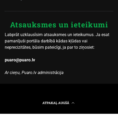
Atsauksmes un ieteikumi
Labprāt uzklausīsim atsauksmes un ieteikumus. Ja esat
pamanījuši portāla darbībā kādas kļūdas vai
neprecizitātes, būsim pateicīgi, ja par to ziņosiet:
puaro@puaro.lv
Ar cieņu, Puaro.lv administrācija
ATPAKAĻ AUGŠĀ