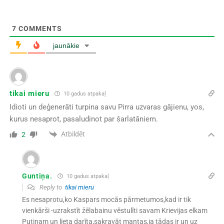
7
COMMENTS
jaunākie
tikai mieru
10 gadus atpakaļ
Idioti un deģenerāti turpina savu Pirra uzvaras gājienu, yos,
kurus nesaprot, pasaludinot par šarlatāniem.
Atbildēt
2
Guntiņa.
10 gadus atpakaļ
Reply to
tikai mieru
Es nesaprotu,ko Kaspars mocās pārmetumos,kad ir tik
vienkārši -uzrakstīt žēlabainu vēstulīti savam Krievijas elkam
Putinam un lieta darīta,sakravāt mantas,ja tādas ir un uz