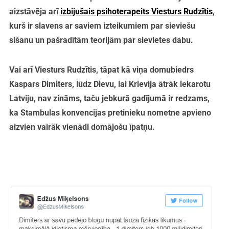
aizstāvēja arī
izbijušais psihoterapeits Viesturs Rudzītis
,
kurš ir slavens ar saviem izteikumiem par sieviešu
sišanu un pašradītām teorijām par sievietes dabu.
Vai arī Viesturs Rudzītis, tāpat kā viņa domubiedrs
Kaspars Dimiters, lūdz Dievu, lai Krievija ātrāk iekarotu
Latviju, nav zināms, taču jebkurā gadījumā ir redzams,
ka Stambulas konvencijas pretinieku nometne apvieno
aizvien vairāk vienādi domājošu īpatņu.