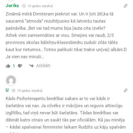
Joriks
10 gadus atpakaļ
Zināmā mērā Dimiteram piekrist var. Un ir ļoti žēl,ka tā
saucamā “atmoda” rezultējusies kā latviešu tautas
pašnāvība…Bet vai tad mums bija ļauta cita izvēle?
Atliek vien samierināties ar visu. Smejies vai raudi, 2/3
provinces skolas bāleliņu-klasesbiedru zuduši zilās tālēs
kaut kur rietumos…Toties palikuši tikai trakie un(vai) alkāni:D
Ja vien nav miruši…
Atbildēt
1
U
10 gadus atpakaļ
Kāds Psihoterapeitu biedrībai sakars ar to vai kāds ir
šarlatāns vai nav. Ja cilvēks ir mācījies un ieguvis attiecīgu
izglītību, tad viņš nevar būt šarlatāns. Tādas biedrības var
dibināt katrs otrais un saukt tās par oficiālām. Kā jau minēja
– kādai spalvainai feministei laikam Rudzīts uz kāju spalvām