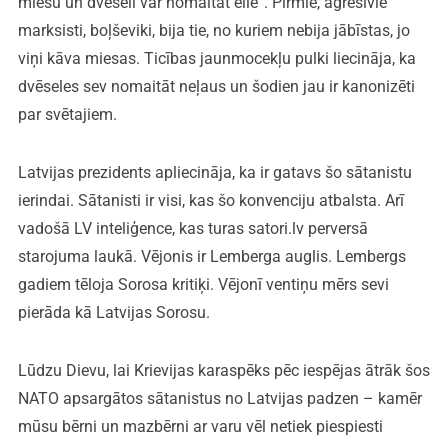
miesu un dvēseli var nomaitāt ellē”. Pirmie, agresīvie
marksisti, boļševiki, bija tie, no kuriem nebija jābīstas, jo
viņi kāva miesas. Ticības jaunmocekļu pulki liecināja, ka
dvēseles sev nomaitāt neļaus un šodien jau ir kanonizēti
par svētajiem.
Latvijas prezidents apliecināja, ka ir gatavs šo sātanistu
ierindai. Sātanisti ir visi, kas šo konvenciju atbalsta. Arī
vadošā LV inteliģence, kas turas satori.lv perversā
starojuma laukā. Vējonis ir Lemberga auglis. Lembergs
gadiem tēloja Sorosa kritiķi. Vējonī ventiņu mērs sevi
pierāda kā Latvijas Sorosu.
Lūdzu Dievu, lai Krievijas karaspēks pēc iespējas ātrāk šos
NATO apsargātos sātanistus no Latvijas padzen – kamēr
mūsu bērni un mazbērni ar varu vēl netiek piespiesti